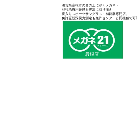
滋賀県彦根市の鼻の上に浮くメガネ・
弱視治療用眼鏡を豊富に取り揃え
度入りスポーツサングラス・補聴器専門店。
免許更新深視力測定も免許センターと同機種で可
彦根店