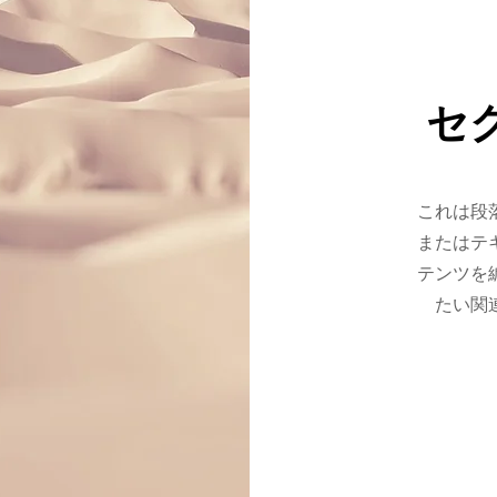
セ
これは段
またはテ
テンツを
たい関