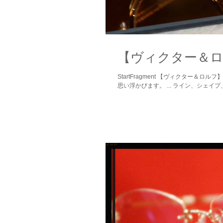
StartFragment 【‪‎ヴィクター‬＆ロルフ】×【‪‎スタッフおすすめ‬】 スタッフおすすめと言われたら、 ‪‎VIKTOR‬&ROLFが真っ先に