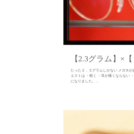
【2.3グラム】
たった２．３グラムしかない メガネがあ
エストは ・軽く ・耳が痛くならない
になりました。...