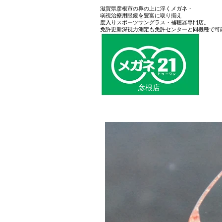
滋賀県彦根市の鼻の上に浮くメガネ・
弱視治療用眼鏡を豊富に取り揃え
度入りスポーツサングラス・補聴器専門店。
免許更新深視力測定も免許センターと同機種で可
彦根店