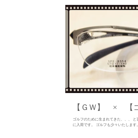
【ＧＷ】 × 【
ゴルフのために生まれてきた、、、 と
に入荷です。 ゴルフも少々いたします