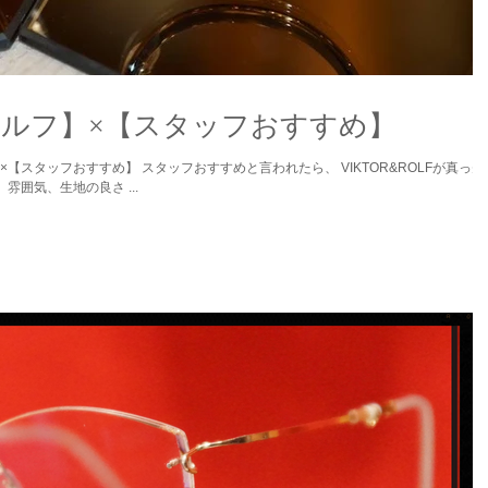
【‪‎ヴィクター‬＆ロルフ】×【‪‎スタッフおすすめ‬】
思い浮かびます。 ... ‪ライン‬、‪‎シェイプ‬、‪‎雰囲気‬、‪‎生地の良さ‬ ...