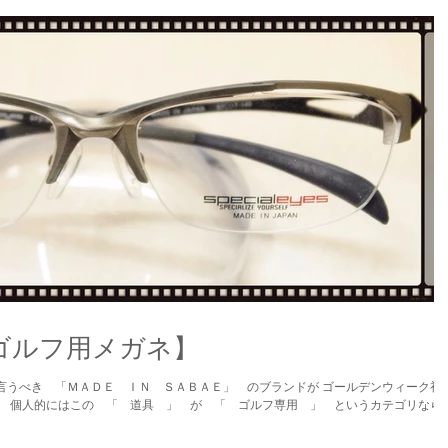
ゴルフ用メガネ】
言うべき 「ＭＡＤＥ ＩＮ ＳＡＢＡＥ」 のブランドが ゴールデンウィーク初
。 個人的にはこの 「 道具 」 が 「 ゴルフ専用 」 というカテゴリなら..