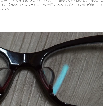
とが １、滑り落ちる。メガネがズレる。 ２、跡がくっきり残る という事実。 この
す。 【カスタマイズ サービス】をご利用いただければ メガネの掛け心地（フィッ
ュが...