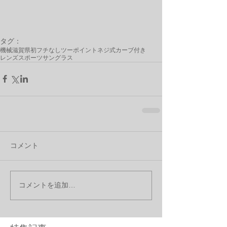
タグ：
機械
滋賀県初
フチなし
ツーポイント
ネジ式
カーブ付き
レンズ
スポーツサングラス
コメント
コメントを追加…