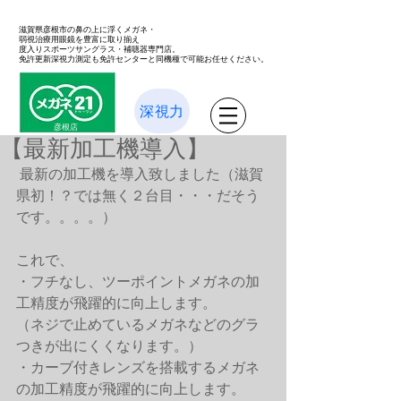
滋賀県彦根市の鼻の上に浮くメガネ・
弱視治療用眼鏡を豊富に取り揃え
度入りスポーツサングラス・補聴器専門店。
免許更新深視力測定も免許センターと同機種で可能お任せください。
深視力
彦根店
【最新加工機導入】
 最新の加工機を導入致しました（滋賀
県初！？では無く２台目・・・だそう
です。。。。） 
これで、 
・フチなし、ツーポイントメガネの加
工精度が飛躍的に向上します。 
（ネジで止めているメガネなどのグラ
つきが出にくくなります。） 
・カーブ付きレンズを搭載するメガネ
の加工精度が飛躍的に向上します。 