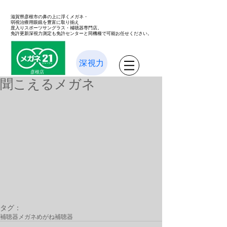
滋賀県彦根市の鼻の上に浮くメガネ・
弱視治療用眼鏡を豊富に取り揃え
度入りスポーツサングラス・補聴器専門店。
免許更新深視力測定も免許センターと同機種で可能お任せください。
深視力
彦根店
聞こえるメガネ
タグ：
補聴器メガネ
めがね
補聴器